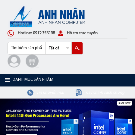
Hotline: 0912 356198
Hỗ trợ trực tuyến
DANH MỤC SẢN PHẨM
Tin khuyến mãi
Các chính sách chung