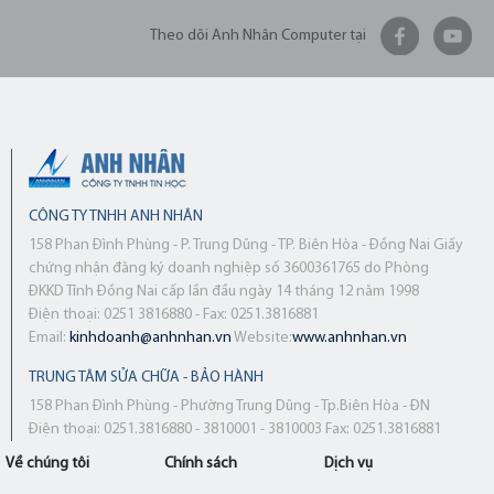
Theo dõi Anh Nhân Computer tại
CÔNG TY TNHH ANH NHÂN
158 Phan Đình Phùng - P. Trung Dũng - TP. Biên Hòa - Đồng Nai Giấy
chứng nhận đăng ký doanh nghiệp số 3600361765 do Phòng
ĐKKD Tỉnh Đồng Nai cấp lần đầu ngày 14 tháng 12 năm 1998
Điện thoại: 0251 3816880 - Fax: 0251.3816881
Email:
kinhdoanh@anhnhan.vn
Website:
www.anhnhan.vn
TRUNG TÂM SỬA CHỮA - BẢO HÀNH
158 Phan Đình Phùng - Phường Trung Dũng - Tp.Biên Hòa - ĐN
Điện thoại: 0251.3816880 - 3810001 - 3810003 Fax: 0251.3816881
Về chúng tôi
Chính sách
Dịch vụ