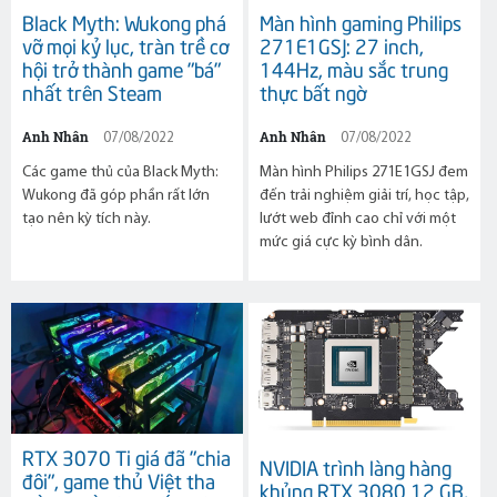
Black Myth: Wukong phá
Màn hình gaming Philips
vỡ mọi kỷ lục, tràn trề cơ
271E1GSJ: 27 inch,
hội trở thành game "bá"
144Hz, màu sắc trung
nhất trên Steam
thực bất ngờ
Anh Nhân
Anh Nhân
07/08/2022
07/08/2022
Các game thủ của Black Myth:
Màn hình Philips 271E1GSJ đem
Wukong đã góp phần rất lớn
đến trải nghiệm giải trí, học tập,
tạo nên kỳ tích này.
lướt web đỉnh cao chỉ với một
mức giá cực kỳ bình dân.
RTX 3070 Ti giá đã "chia
NVIDIA trình làng hàng
đôi", game thủ Việt tha
khủng RTX 3080 12 GB,