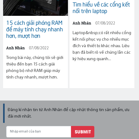
Tìm hiểu về các cổng kết
nối trên laptop
15 cách giải phóng RAM
Anh Nhân
07/08/2022
để máy tính chạy nhanh
Laptop&nbsp;có rất nhiều cổng
hơn, mượt hơn
kết nối phục vụ cho nhiều mục
đích và thiết bị khác nhau. Liệu
Anh Nhân
07/08/2022
bạn đã biết rõ về chúng lẫn các
Trong bài này, chúng tôi sẽ giới
ký hiệu xung quanh...
thiệu đến bạn 15 cách giải
phóng bộ nhớ RAM giúp máy
tính chạy nhanh, mượt hơn.
Đăng kí nhận tin từ Anh Nhân để cập nhật thông tin sản phẩm, ưu
đãi mới nhất.
SUBMIT