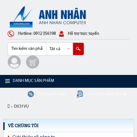
Hotline: 0912 356198
Hỗ trợ trực tuyến
DANH MỤC SẢN PHẨM
Tin khuyến mãi
Các chính sách chung
DỊCH VỤ
VỀ CHÚNG TÔI
Giới thiệu về công ty