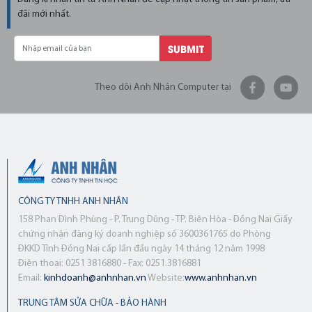
đãi mới nhất.
SUBMIT
Theo dõi Anh Nhân Computer tại
CÔNG TY TNHH ANH NHÂN
158 Phan Đình Phùng - P. Trung Dũng - TP. Biên Hòa - Đồng Nai Giấy
chứng nhận đăng ký doanh nghiệp số 3600361765 do Phòng
ĐKKD Tỉnh Đồng Nai cấp lần đầu ngày 14 tháng 12 năm 1998
Điện thoại: 0251 3816880 - Fax: 0251.3816881
Email:
kinhdoanh@anhnhan.vn
Website:
www.anhnhan.vn
TRUNG TÂM SỬA CHỮA - BẢO HÀNH