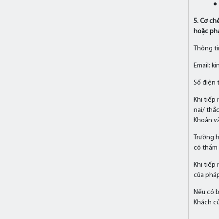
●
5. Cơ ch
hoặc phạ
Thông ti
Email: 
Số điện 
Khi tiếp
nại/ thắ
Khoản và
Trường h
có thẩm 
Khi tiếp
của pháp
Nếu có b
Khách củ