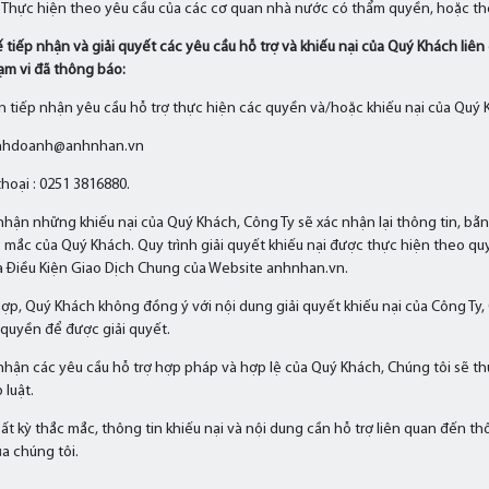
 Thực hiện theo yêu cầu của các cơ quan nhà nước có thẩm quyền, hoặc the
ế tiếp nhận và giải quyết các yêu cầu hỗ trợ và khiếu nại của Quý Khách liê
m vi đã thông báo:
n tiếp nhận yêu cầu hỗ trợ thực hiện các quyền và/hoặc khiếu nại của Quý K
kinhdoanh@anhnhan.vn
thoại : 0251 3816880.
 nhận những khiếu nại của Quý Khách, Công Ty sẽ xác nhận lại thông tin, bằ
c mắc của Quý Khách. Quy trình giải quyết khiếu nại được thực hiện theo quy 
 Điều Kiện Giao Dịch Chung của Website anhnhan.vn.
ợp, Quý Khách không đồng ý với nội dung giải quyết khiếu nại của Công Ty
quyền để được giải quyết.
 nhận các yêu cầu hỗ trợ hợp pháp và hợp lệ của Quý Khách, Chúng tôi sẽ t
 luật.
ất kỳ thắc mắc, thông tin khiếu nại và nội dung cần hỗ trợ liên quan đến th
a chúng tôi.