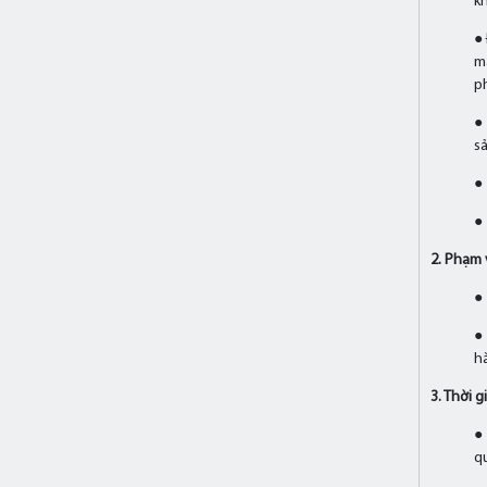
k
● 
m
p
● 
s
●
●
2. Phạm 
● 
●
h
3. Thời g
●
qu