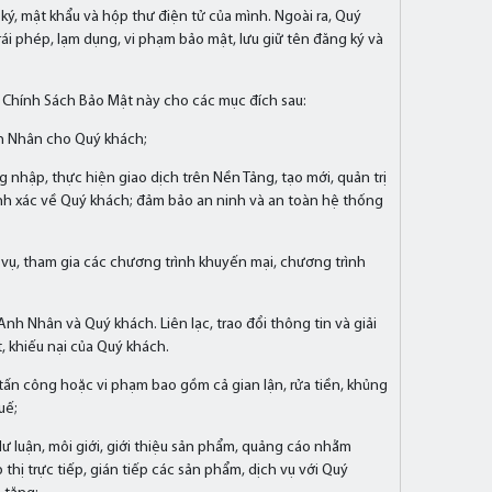
ký, mật khẩu và hộp thư điện tử của mình. Ngoài ra, Quý
ái phép, lạm dụng, vi phạm bảo mật, lưu giữ tên đăng ký và
 Chính Sách Bảo Mật này cho các mục đích sau:
nh Nhân cho Quý khách;
 nhập, thực hiện giao dịch trên Nền Tảng, tạo mới, quản trị
hính xác về Quý khách; đảm bảo an ninh và an toàn hệ thống
 vụ, tham gia các chương trình khuyến mại, chương trình
h Nhân và Quý khách. Liên lạc, trao đổi thông tin và giải
t, khiếu nại của Quý khách.
tấn công hoặc vi phạm bao gồm cả gian lận, rửa tiền, khủng
uế;
dư luận, môi giới, giới thiệu sản phẩm, quảng cáo nhằm
 thị trực tiếp, gián tiếp các sản phẩm, dịch vụ với Quý