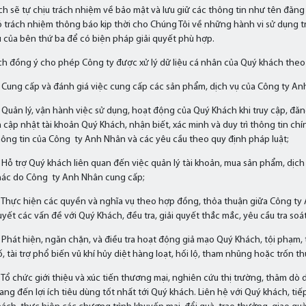
h sẽ tự chịu trách nhiệm về bảo mật và lưu giữ các thông tin như tên đăng 
 trách nhiệm thông báo kịp thời cho Chúng Tôi về những hành vi sử dụng tr
 của bên thứ ba để có biện pháp giải quyết phù hợp.
h đồng ý cho phép Công ty được xử lý dữ liệu cá nhân của Quý khách theo
 Cung cấp và đánh giá việc cung cấp các sản phẩm, dịch vụ của Công ty A
 Quản lý, vận hành việc sử dụng, hoạt động của Quý Khách khi truy cập, đăng
à cập nhật tài khoản Quý Khách, nhận biết, xác minh và duy trì thông tin c
hông tin của Công ty Anh Nhân và các yêu cầu theo quy định pháp luật;
 Hỗ trợ Quý khách liên quan đến việc quản lý tài khoản, mua sản phẩm, dịch
hác do Công ty Anh Nhân cung cấp;
 Thực hiện các quyền và nghĩa vụ theo hợp đồng, thỏa thuận giữa Công ty An
yết các vấn đề với Quý Khách, đều tra, giải quyết thắc mắc, yêu cầu tra soá
 Phát hiện, ngăn chặn, và điều tra hoạt động giả mạo Quý Khách, tội phạm, 
, tài trợ phổ biến vũ khí hủy diệt hàng loạt, hối lộ, tham nhũng hoặc trốn th
Tổ chức giới thiệu và xúc tiến thương mại, nghiên cứu thị trường, thăm dò 
ng đến lợi ích tiêu dùng tốt nhất tới Quý khách. Liên hệ với Quý khách, tiếp