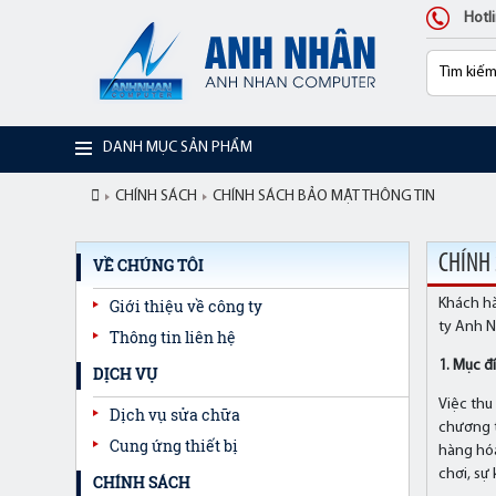
Hotl
DANH MỤC SẢN PHẨM
CHÍNH SÁCH
CHÍNH SÁCH BẢO MẬT THÔNG TIN
CHÍNH
VỀ CHÚNG TÔI
Giới thiệu về công ty
Khách hà
ty Anh N
Thông tin liên hệ
1. Mục đ
DỊCH VỤ
Việc thu
Dịch vụ sửa chữa
chương t
Cung ứng thiết bị
hàng hóa
chơi, sự
CHÍNH SÁCH