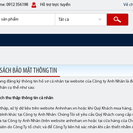
ine: 0912 356198
Hỗ trợ trực tuyến
Về ch
 SÁCH BẢO MẬT THÔNG TIN
ng đăng ký thông tin hồ sơ cá nhân tại website của Công ty Anh Nhân là đ
hân cụ thể như sau:
ích thu thập thông tin cá nhân
 thập, xử lý dữ liệu trên website Anhnhan.vn hoặc khi Quý Khách mua hàng, 
rình khác tại Công ty Anh Nhân: Chúng Tôi sẽ yêu cầu Quý Khách cung cấp 
 tại Công ty Anh Nhân (trên website anhnhan.vn hoặc tại cửa hàng của Chún
 kiện do Công Ty tổ chức và để Công Ty liên hệ xác nhận khi cần thiết nhằ