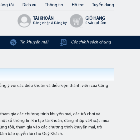
úng tôi
Dịch vụ
Thông tin
Hỗ trợ
Tuyển dụng
TÀI KHOẢN
GIỎ HÀNG
sản phẩm
Đăng nhập & Đăng ký
0
Tin khuyến mãi
Các chính sách chung
ồng ý với các điều khoản và điều kiện thành viên của Công
tham gia các chương trình khuyến mại, các trò chơi và
một số thông tin khi tạo tài khoản, đăng nhập và/hoặc mua
g tôi), tham gia vào các chương trình khuyến mại, trò
m đảm bảo quyền lợi cho Quý Khách.