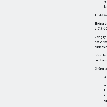
●
lư
4. Bảo m
Thông ti
thứ 3. C
Công ty 
bất cứ m
hình thứ
Công ty 
vụ chăm 
Chúng tô
●
● 
k
C
gi