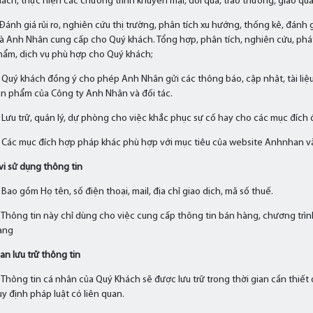
hách, thực hiện các chương trình khuyến mại, đổi quà, trao thưởng, giao quà
Đánh giá rủi ro, nghiên cứu thị trường, phân tích xu hướng, thống kê, đánh
à Anh Nhân cung cấp cho Quý khách. Tổng hợp, phân tích, nghiên cứu, phát 
hẩm, dịch vụ phù hợp cho Quý khách;
Quý khách đồng ý cho phép Anh Nhân gửi các thông báo, cập nhật, tài liệu, t
ản phẩm của Công ty Anh Nhân và đối tác.
 Lưu trữ, quản lý, dự phòng cho việc khắc phục sự cố hay cho các mục đích 
 Các mục đích hợp pháp khác phù hợp với mục tiêu của website Anhnhan và/
vi sử dụng thông tin
Bao gồm Họ tên, số điện thoại, mail, địa chỉ giao dịch, mã số thuế.
 Thông tin này chỉ dùng cho việc cung cấp thông tin bán hàng, chương trình
àng
ian lưu trữ thông tin
 Thông tin cá nhân của Quý Khách sẽ được lưu trữ trong thời gian cần thiế
y định pháp luật có liên quan.