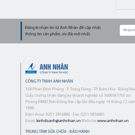
Đăng kí nhận tin từ Anh Nhân để cập nhật
thông tin sản phẩm, ưu đãi mới nhất.
CÔNG TY TNHH ANH NHÂN
158 Phan Đình Phùng - P. Trung Dũng - TP. Biên Hòa - Đồng Nai
Giấy chứng nhận đăng ký doanh nghiệp số 3600361765 do
Phòng ĐKKD Tỉnh Đồng Nai cấp lần đầu ngày 14 tháng 12 nă
1998
Điện thoại: 0251 3816880 - Fax: 0251.3816881
Email:
kinhdoanh@anhnhan.vn
Website:
www.anhnhan.vn
TRUNG TÂM SỬA CHỮA - BẢO HÀNH