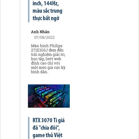
inch, 144Hz,
màu sắc trung
thực bất ngờ
Anh Nhân
07/08/2022
Màn hình Philips
271E1GSJ đem đến
trải nghiệm giải trí,
học tập, lướt web
đỉnh cao chỉ với
một mức giá cực kỳ
bình dân.
RTX 3070 Ti giá
đã "chia đôi",
game thủ Việt