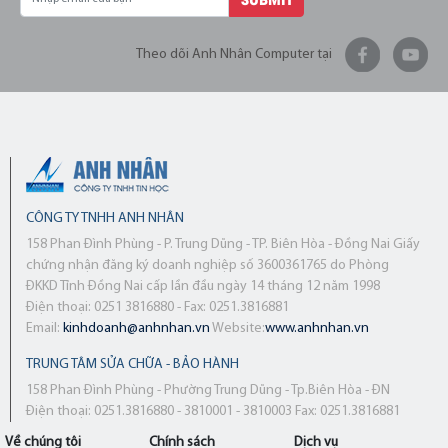
Theo dõi Anh Nhân Computer tại
CÔNG TY TNHH ANH NHÂN
158 Phan Đình Phùng - P. Trung Dũng - TP. Biên Hòa - Đồng Nai Giấy
chứng nhận đăng ký doanh nghiệp số 3600361765 do Phòng
ĐKKD Tỉnh Đồng Nai cấp lần đầu ngày 14 tháng 12 năm 1998
Điện thoại: 0251 3816880 - Fax: 0251.3816881
Email:
kinhdoanh@anhnhan.vn
Website:
www.anhnhan.vn
TRUNG TÂM SỬA CHỮA - BẢO HÀNH
158 Phan Đình Phùng - Phường Trung Dũng - Tp.Biên Hòa - ĐN
Điện thoại: 0251.3816880 - 3810001 - 3810003 Fax: 0251.3816881
Về chúng tôi
Chính sách
Dịch vụ