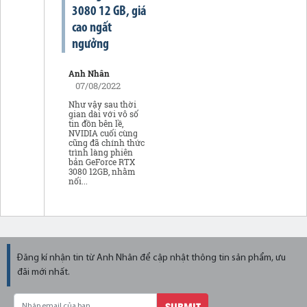
3080 12 GB, giá
cao ngất
ngưởng
Anh Nhân
07/08/2022
Như vậy sau thời
gian dài với vô số
tin đồn bên lề,
NVIDIA cuối cùng
cũng đã chính thức
trình làng phiên
bản GeForce RTX
3080 12GB, nhằm
nối...
Đăng kí nhận tin từ Anh Nhân để cập nhật thông tin sản phẩm, ưu
đãi mới nhất.
SUBMIT