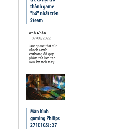
trề cơ hội trở
thành game
"bá" nhất trên
Steam
Anh Nhân
07/08/2022
Các game thủ của
Black Myth:
Wukong đã góp
phần rất lớn tạo
nên kỳ tích này.
Màn hình
gaming Philips
271E1GSJ: 27