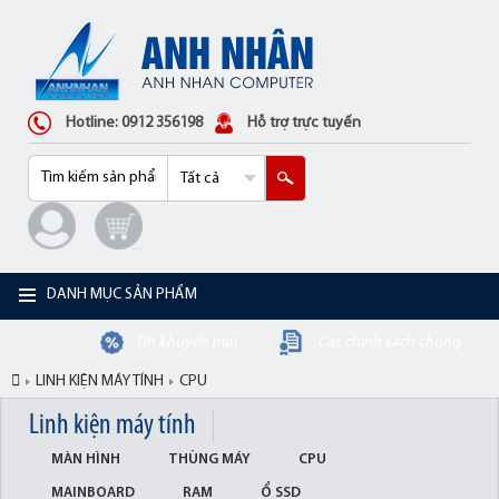
Hotline: 0912 356198
Hỗ trợ trực tuyến
DANH MỤC SẢN PHẨM
Tin khuyến mãi
Các chính sách chung
LINH KIỆN MÁY TÍNH
CPU
Linh kiện máy tính
MÀN HÌNH
THÙNG MÁY
CPU
MAINBOARD
RAM
Ổ SSD