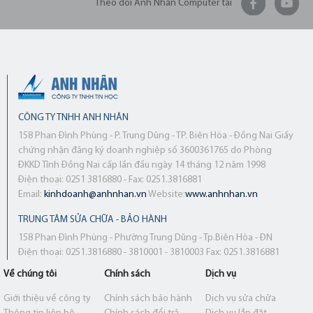
Theo dõi Anh Nhân Computer tại
CÔNG TY TNHH ANH NHÂN
158 Phan Đình Phùng - P. Trung Dũng - TP. Biên Hòa - Đồng Nai Giấy
chứng nhận đăng ký doanh nghiệp số 3600361765 do Phòng
ĐKKD Tỉnh Đồng Nai cấp lần đầu ngày 14 tháng 12 năm 1998
Điện thoại: 0251 3816880 - Fax: 0251.3816881
Email:
kinhdoanh@anhnhan.vn
Website:
www.anhnhan.vn
TRUNG TÂM SỬA CHỮA - BẢO HÀNH
158 Phan Đình Phùng - Phường Trung Dũng - Tp.Biên Hòa - ĐN
Điện thoại: 0251.3816880 - 3810001 - 3810003 Fax: 0251.3816881
Về chúng tôi
Chính sách
Dịch vụ
Giới thiệu về công ty
Chính sách bảo hành
Dịch vụ sửa chữa