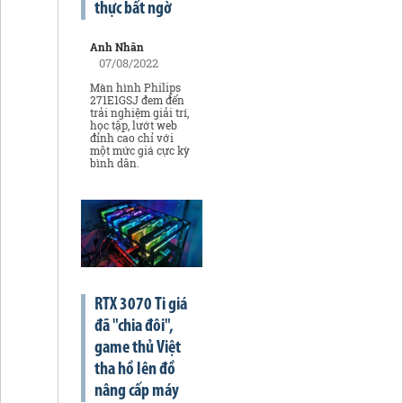
thực bất ngờ
Anh Nhân
07/08/2022
Màn hình Philips
271E1GSJ đem đến
trải nghiệm giải trí,
học tập, lướt web
đỉnh cao chỉ với
một mức giá cực kỳ
bình dân.
RTX 3070 Ti giá
đã "chia đôi",
game thủ Việt
tha hồ lên đồ
nâng cấp máy