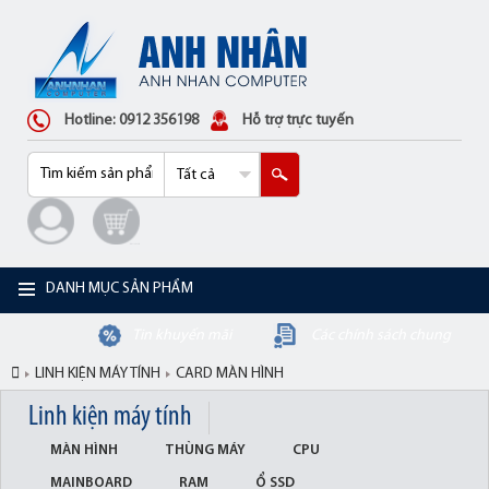
Hotline: 0912 356198
Hỗ trợ trực tuyến
DANH MỤC SẢN PHẨM
Tin khuyến mãi
Các chính sách chung
LINH KIỆN MÁY TÍNH
CARD MÀN HÌNH
Linh kiện máy tính
MÀN HÌNH
THÙNG MÁY
CPU
MAINBOARD
RAM
Ổ SSD