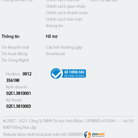
Thông tin liên hệ
Chính sách đổi trả
Dịch vụ lắp đặt
Chính sách giao nhận
Chính sách thanh toán
Chính sách bảo mật
thông tin
Thông tin
Hỗ trợ
Tin khuyến mãi
Câu hỏi thường gặp
Tin hoạt động
Download
Tin Công Nghệ
Hotline:
0912
356198
Kinh doanh:
0251.3810001
Kỹ thuật:
0251.3810003
© 2007 - 2022. Công Ty TNHH Tin học Anh Nhân / GPĐKKD số 0304------ do Sở
KHĐT Đồng Nai cấp
Website được thiết kế & phát triển bởi ZENNERS