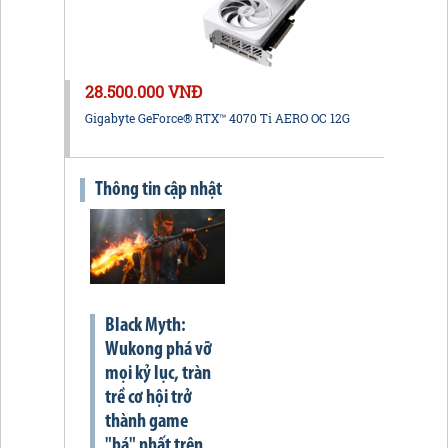
28.500.000 VNĐ
Gigabyte GeForce® RTX™ 4070 Ti AERO OC 12G
Thông tin cập nhật
Black Myth:
Wukong phá vỡ
mọi kỷ lục, tràn
trề cơ hội trở
thành game
"bá" nhất trên