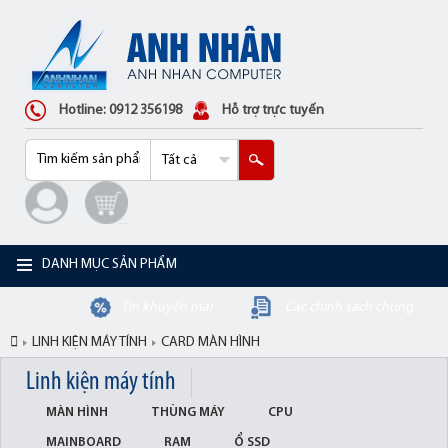
Hotline: 0912 356198
Hỗ trợ trực tuyến
DANH MỤC SẢN PHẨM
Tin khuyến mãi
Các chính sách chung
LINH KIỆN MÁY TÍNH
CARD MÀN HÌNH
Linh kiện máy tính
MÀN HÌNH
THÙNG MÁY
CPU
MAINBOARD
RAM
Ổ SSD