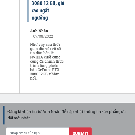
3080 12 GB, giá
cao ngất
ngưởng
Anh Nhân
07/08/2022
Như vậy sau thời
gian dài với vô số
tin đồn bên lề,
NVIDIA cuối cùng
cũng đã chính thức
trình làng phiên
bản GeForce RTX
3080 12GB, nhằm
nối...
Đăng kí nhận tin từ Anh Nhân để cập nhật thông tin sản phẩm, ưu
đãi mới nhất.
SUBMIT