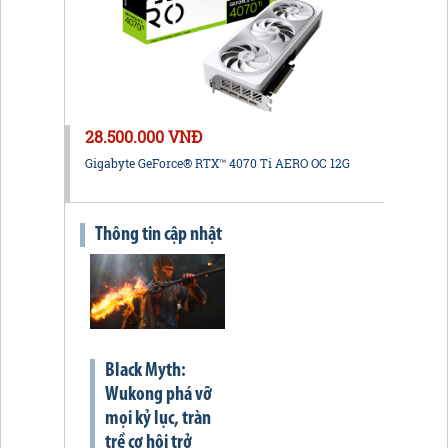
28.500.000 VNĐ
Gigabyte GeForce® RTX™ 4070 Ti AERO OC 12G
Thông tin cập nhật
Black Myth:
Wukong phá vỡ
mọi kỷ lục, tràn
trề cơ hội trở