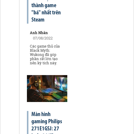
thành game
"bá" nhất trên
Steam
Anh Nhân
07/08/2022
Các game thủ của
Black Myth:
Wukong đã góp
phần rất lớn tạo
nên kỳ tích này.
Màn hình
gaming Philips
271E1GSJ: 27