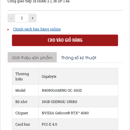
Cổng giao tiếp: 1x HDMI 2.1, 3x DP 1.4a
-
+
Chính sách bán hàng online
CHO VÀO GIỎ HÀNG
Giới thiệu sản phẩm
Thông số kỹ thuật
Thương
Gigabyte
hiệu
Model
N4080GAMING OC-16GD
Bộ nhớ
16GB GDDR6X/ 256Bit
Chipset
NVIDIA Geforce® RTX™ 4080
Card bus
PCI-E 4.0