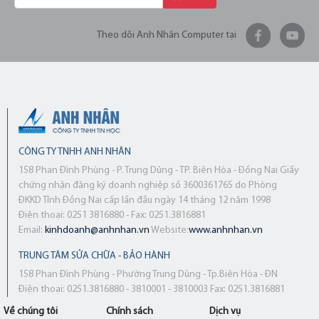
Theo dõi Anh Nhân Computer tại
CÔNG TY TNHH ANH NHÂN
158 Phan Đình Phùng - P. Trung Dũng - TP. Biên Hòa - Đồng Nai Giấy
chứng nhận đăng ký doanh nghiệp số 3600361765 do Phòng
ĐKKD Tỉnh Đồng Nai cấp lần đầu ngày 14 tháng 12 năm 1998
Điện thoại: 0251 3816880 - Fax: 0251.3816881
Email:
kinhdoanh@anhnhan.vn
Website:
www.anhnhan.vn
TRUNG TÂM SỬA CHỮA - BẢO HÀNH
158 Phan Đình Phùng - Phường Trung Dũng - Tp.Biên Hòa - ĐN
Điện thoại: 0251.3816880 - 3810001 - 3810003 Fax: 0251.3816881
Về chúng tôi
Chính sách
Dịch vụ