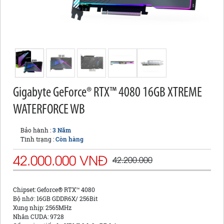
Gigabyte GeForce® RTX™ 4080 16GB XTREME
WATERFORCE WB
Bảo hành :
3 Năm
Tình trạng :
Còn hàng
42.000.000 VNĐ
42.200.000
Chipset: Geforce® RTX™ 4080
Bộ nhớ: 16GB GDDR6X/ 256Bit
Xung nhịp: 2565MHz
Nhân CUDA: 9728