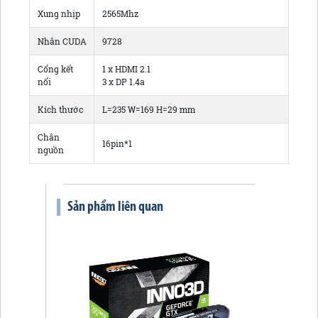
Xung nhịp
2565Mhz
Nhân CUDA
9728
Cổng kết
1 x HDMI 2.1
nối
3 x DP 1.4a
Kích thước
L=235 W=169 H=29 mm
Chân
16pin*1
nguồn
Sản phẩm liên quan