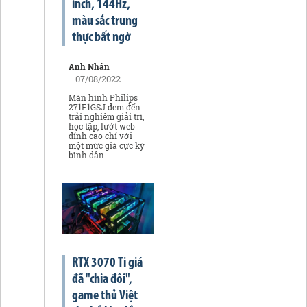
inch, 144Hz,
màu sắc trung
thực bất ngờ
Anh Nhân
07/08/2022
Màn hình Philips
271E1GSJ đem đến
trải nghiệm giải trí,
học tập, lướt web
đỉnh cao chỉ với
một mức giá cực kỳ
bình dân.
RTX 3070 Ti giá
đã "chia đôi",
game thủ Việt