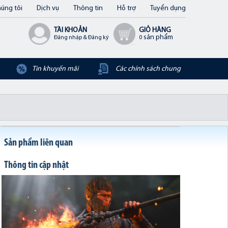
úng tôi
Dịch vụ
Thông tin
Hỗ trợ
Tuyển dụng
TÀI KHOẢN
GIỎ HÀNG
sản phẩm
Đăng nhập & Đăng ký
0
Tin khuyến mãi
Các chính sách chung
Sản phẩm liên quan
Thông tin cập nhật