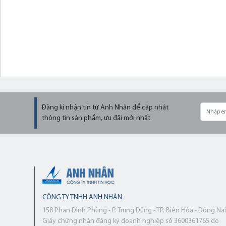
Đăng kí nhận tin từ Anh Nhân để cập nhật
thông tin sản phẩm, ưu đãi mới nhất.
CÔNG TY TNHH ANH NHÂN
158 Phan Đình Phùng - P. Trung Dũng - TP. Biên Hòa - Đồng Nai
Giấy chứng nhận đăng ký doanh nghiệp số 3600361765 do