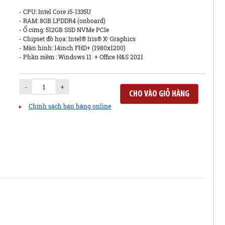
- CPU: Intel Core i5-1335U
- RAM: 8GB LPDDR4 (onboard)
- Ổ cứng: 512GB SSD NVMe PCIe
- Chipset đồ họa: Intel® Iris® Xᵉ Graphics
- Màn hình: 14inch FHD+ (1980x1200)
- Phần mềm : Windows 11 + Office H&S 2021
-
+
CHO VÀO GIỎ HÀNG
Chính sách bán hàng online