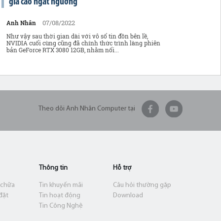
giá cao ngất ngưởng
07/08/2022
Anh Nhân
Như vậy sau thời gian dài với vô số tin đồn bên lề,
NVIDIA cuối cùng cũng đã chính thức trình làng phiên
bản GeForce RTX 3080 12GB, nhằm nối...
Theo dõi Anh Nhân Computer tại
Thông tin
Hỗ trợ
 chữa
Tin khuyến mãi
Câu hỏi thường gặp
đặt
Tin hoạt động
Download
Tin Công Nghệ