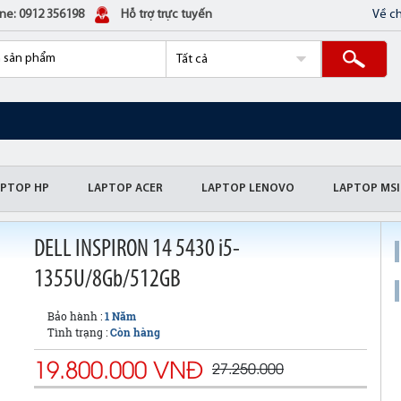
ine: 0912 356198
Hỗ trợ trực tuyến
Về ch
APTOP HP
LAPTOP ACER
LAPTOP LENOVO
LAPTOP MSI
DELL INSPIRON 14 5430 i5-
1355U/8Gb/512GB
Bảo hành :
1 Năm
Tình trạng :
Còn hàng
19.800.000 VNĐ
27.250.000