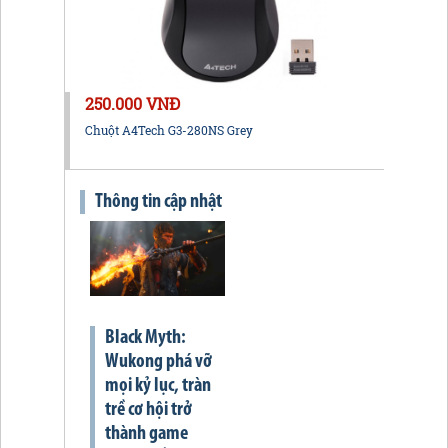
250.000 VNĐ
Chuột A4Tech G3-280NS Grey
Thông tin cập nhật
Black Myth:
Wukong phá vỡ
mọi kỷ lục, tràn
trề cơ hội trở
thành game