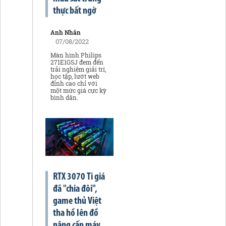
thực bất ngờ
Anh Nhân
07/08/2022
Màn hình Philips
271E1GSJ đem đến
trải nghiệm giải trí,
học tập, lướt web
đỉnh cao chỉ với
một mức giá cực kỳ
bình dân.
RTX 3070 Ti giá
đã "chia đôi",
game thủ Việt
tha hồ lên đồ
nâng cấp máy