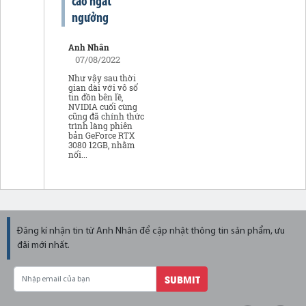
cao ngất
ngưởng
Anh Nhân
07/08/2022
Như vậy sau thời
gian dài với vô số
tin đồn bên lề,
NVIDIA cuối cùng
cũng đã chính thức
trình làng phiên
bản GeForce RTX
3080 12GB, nhằm
nối...
Đăng kí nhận tin từ Anh Nhân để cập nhật thông tin sản phẩm, ưu
đãi mới nhất.
SUBMIT