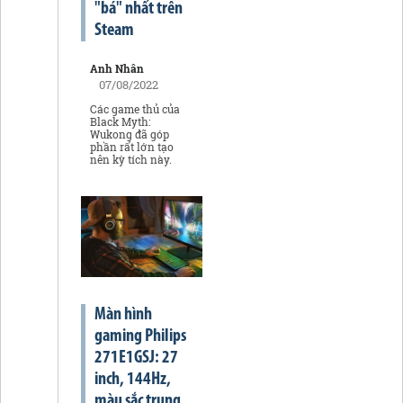
"bá" nhất trên
Steam
Anh Nhân
07/08/2022
Các game thủ của
Black Myth:
Wukong đã góp
phần rất lớn tạo
nên kỳ tích này.
Màn hình
gaming Philips
271E1GSJ: 27
inch, 144Hz,
màu sắc trung