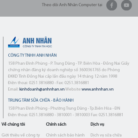
Theo dõi Anh Nhân Computer tại
CÔNG TY TNHH ANH NHÂN
158 Phan Đình Phùng - P. Trung Dũng - TP. Biên Hòa - Đồng Nai Giấy
chứng nhận đăng ký doanh nghiệp số 3600361765 do Phòng
ĐKKD Tỉnh Đồng Nai cấp lần đầu ngày 14 tháng 12 năm 1998
Điện thoại: 0251 3816880 - Fax: 0251.3816881
Email:
kinhdoanh@anhnhan.vn
Website:
www.anhnhan.vn
TRUNG TÂM SỬA CHỮA - BẢO HÀNH
158 Phan Đình Phùng - Phường Trung Dũng - Tp.Biên Hòa - ĐN
Điện thoại: 0251.3816880 - 3810001 - 3810003 Fax: 0251.3816881
Về chúng tôi
Chính sách
Dịch vụ
Giới thiệu về công ty
Chính sách bảo hành
Dịch vụ sửa chữa