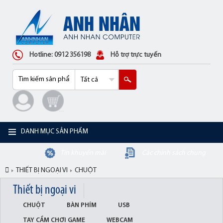
Hotline: 0912 356198
Hỗ trợ trực tuyến
DANH MỤC SẢN PHẨM
Tin khuyến mãi
Các chính sách chung
THIẾT BỊ NGOẠI VI
CHUỘT
Thiết bị ngoại vi
CHUỘT
BÀN PHÍM
USB
TAY CẦM CHƠI GAME
WEBCAM