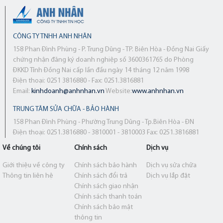
CÔNG TY TNHH ANH NHÂN
158 Phan Đình Phùng - P. Trung Dũng - TP. Biên Hòa - Đồng Nai Giấy
chứng nhận đăng ký doanh nghiệp số 3600361765 do Phòng
ĐKKD Tỉnh Đồng Nai cấp lần đầu ngày 14 tháng 12 năm 1998
Điện thoại: 0251 3816880 - Fax: 0251.3816881
Email:
kinhdoanh@anhnhan.vn
Website:
www.anhnhan.vn
TRUNG TÂM SỬA CHỮA - BẢO HÀNH
158 Phan Đình Phùng - Phường Trung Dũng - Tp.Biên Hòa - ĐN
Điện thoại: 0251.3816880 - 3810001 - 3810003 Fax: 0251.3816881
Về chúng tôi
Chính sách
Dịch vụ
Giới thiệu về công ty
Chính sách bảo hành
Dịch vụ sửa chữa
Thông tin liên hệ
Chính sách đổi trả
Dịch vụ lắp đặt
Chính sách giao nhận
Chính sách thanh toán
Chính sách bảo mật
thông tin