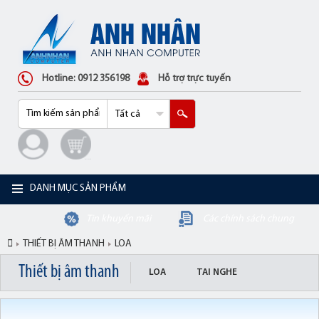
Hotline: 0912 356198
Hỗ trợ trực tuyến
DANH MỤC SẢN PHẨM
Tin khuyến mãi
Các chính sách chung
THIẾT BỊ ÂM THANH
LOA
Thiết bị âm thanh
LOA
TAI NGHE