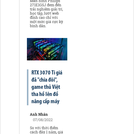
Màn hình Philips
271E1GSJ đem đến
trải nghiệm giải trí,
học tập, lướt web
đỉnh cao chỉ với
một mức giá cực kỳ
bình dân.
RTX 3070 Ti giá
đã "chia đôi",
game thủ Việt
tha hồ lên đồ
nâng cấp máy
Anh Nhân
07/08/2022
So với thời điểm
cách đây 1 năm, giá