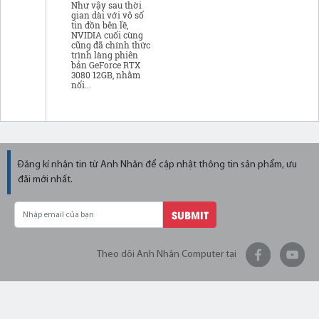
Như vậy sau thời
gian dài với vô số
tin đồn bên lề,
NVIDIA cuối cùng
cũng đã chính thức
trình làng phiên
bản GeForce RTX
3080 12GB, nhằm
nối...
Đăng kí nhận tin từ Anh Nhân để cập nhật thông tin sản phẩm, ưu
đãi mới nhất.
SUBMIT
Theo dõi Anh Nhân Computer tại