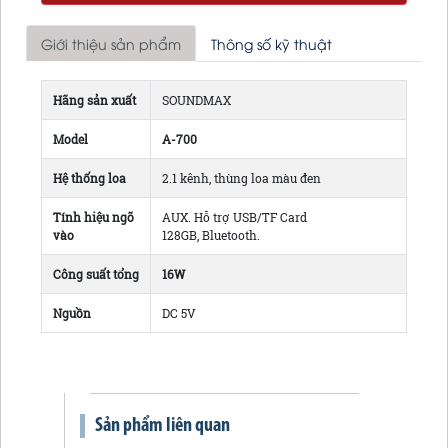
Giới thiệu sản phẩm
Thông số kỹ thuật
Hãng sản xuất
SOUNDMAX
Model
A-700
Hệ thống loa
2.1 kênh, thùng loa màu đen
Tính hiệu ngõ
AUX. Hỗ trợ USB/TF Card
vào
128GB, Bluetooth.
Công suất tổng
16W
Nguồn
DC 5V
Sản phẩm liên quan