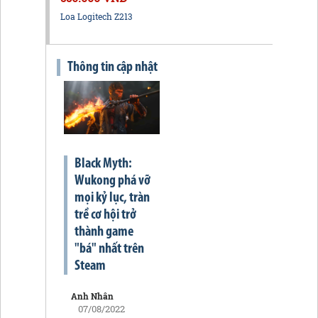
Loa Logitech Z213
Thông tin cập nhật
Black Myth:
Wukong phá vỡ
mọi kỷ lục, tràn
trề cơ hội trở
thành game
"bá" nhất trên
Steam
Anh Nhân
07/08/2022