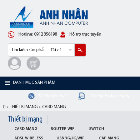
Hotline: 0912 356198
Hỗ trợ trực tuyến
DANH MỤC SẢN PHẨM
Tin khuyến mãi
Các chính sách chung
THIẾT BỊ MẠNG
CARD MẠNG
Thiết bị mạng
CARD MẠNG
ROUTER WIFI
SWITCH
ADSL WIRELESS
USB 3G/4G/WIFI
CÁP MẠNG