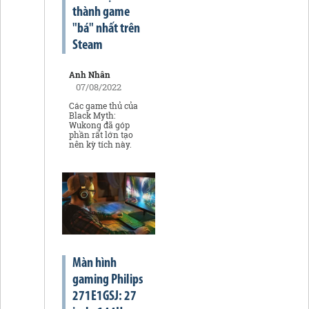
thành game
"bá" nhất trên
Steam
Anh Nhân
07/08/2022
Các game thủ của
Black Myth:
Wukong đã góp
phần rất lớn tạo
nên kỳ tích này.
Màn hình
gaming Philips
271E1GSJ: 27