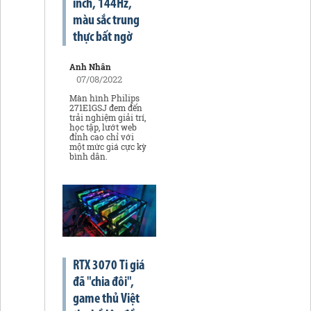
inch, 144Hz,
màu sắc trung
thực bất ngờ
Anh Nhân
07/08/2022
Màn hình Philips
271E1GSJ đem đến
trải nghiệm giải trí,
học tập, lướt web
đỉnh cao chỉ với
một mức giá cực kỳ
bình dân.
RTX 3070 Ti giá
đã "chia đôi",
game thủ Việt