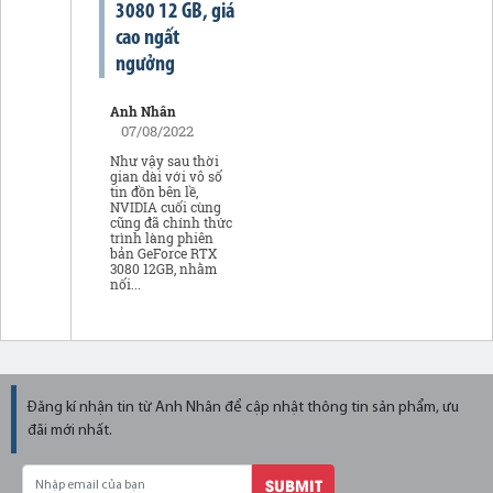
3080 12 GB, giá
cao ngất
ngưởng
Anh Nhân
07/08/2022
Như vậy sau thời
gian dài với vô số
tin đồn bên lề,
NVIDIA cuối cùng
cũng đã chính thức
trình làng phiên
bản GeForce RTX
3080 12GB, nhằm
nối...
Đăng kí nhận tin từ Anh Nhân để cập nhật thông tin sản phẩm, ưu
đãi mới nhất.
SUBMIT