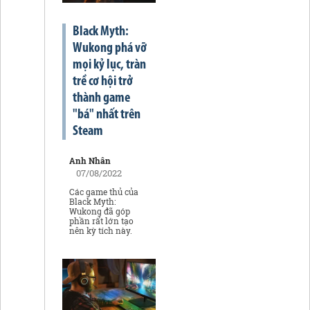
Black Myth:
Wukong phá vỡ
mọi kỷ lục, tràn
trề cơ hội trở
thành game
"bá" nhất trên
Steam
Anh Nhân
07/08/2022
Các game thủ của
Black Myth:
Wukong đã góp
phần rất lớn tạo
nên kỳ tích này.