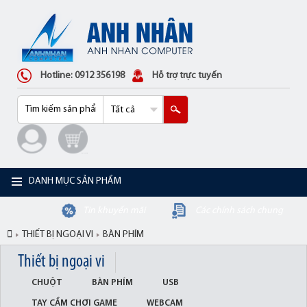
Hotline: 0912 356198
Hỗ trợ trực tuyến
DANH MỤC SẢN PHẨM
Tin khuyến mãi
Các chính sách chung
THIẾT BỊ NGOẠI VI
BÀN PHÍM
Thiết bị ngoại vi
CHUỘT
BÀN PHÍM
USB
TAY CẦM CHƠI GAME
WEBCAM