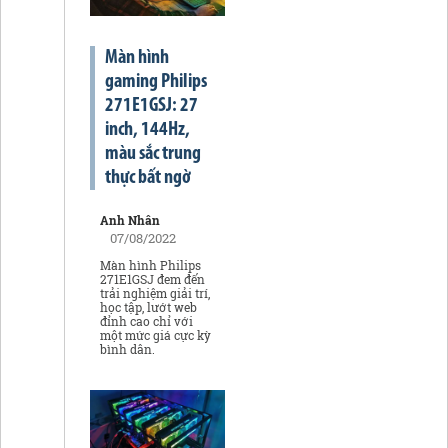
Màn hình
gaming Philips
271E1GSJ: 27
inch, 144Hz,
màu sắc trung
thực bất ngờ
Anh Nhân
07/08/2022
Màn hình Philips
271E1GSJ đem đến
trải nghiệm giải trí,
học tập, lướt web
đỉnh cao chỉ với
một mức giá cực kỳ
bình dân.