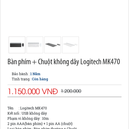
Bàn phím + Chuột không dây Logitech MK470
Bảo hành :
1 Năm
Tình trạng :
Còn hàng
1.150.000 VNĐ
1.200.000
Tên : Logitech MK470
Kết nối : USB không dây
Phạm vi không dây : 10m
2 pin AAA(bàn phím) + 1 pin AA (chuột)
Loại bàn phím : Bàn phím thường + Chuột