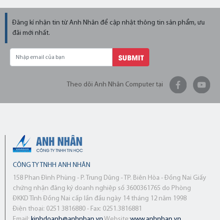
Đăng kí nhận tin từ Anh Nhân để cập nhật thông tin sản phẩm, ưu
đãi mới nhất.
SUBMIT
Theo dõi Anh Nhân Computer tại
CÔNG TY TNHH ANH NHÂN
158 Phan Đình Phùng - P. Trung Dũng - TP. Biên Hòa - Đồng Nai Giấy
chứng nhận đăng ký doanh nghiệp số 3600361765 do Phòng
ĐKKD Tỉnh Đồng Nai cấp lần đầu ngày 14 tháng 12 năm 1998
Điện thoại: 0251 3816880 - Fax: 0251.3816881
Email:
kinhdoanh@anhnhan.vn
Website:
www.anhnhan.vn