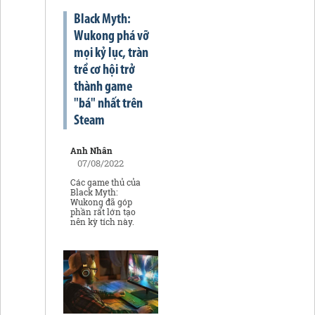
Black Myth:
Wukong phá vỡ
mọi kỷ lục, tràn
trề cơ hội trở
thành game
"bá" nhất trên
Steam
Anh Nhân
07/08/2022
Các game thủ của
Black Myth:
Wukong đã góp
phần rất lớn tạo
nên kỳ tích này.