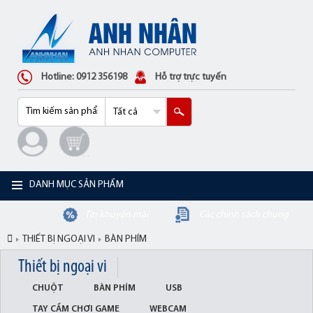
Hotline: 0912 356198
Hỗ trợ trực tuyến
DANH MỤC SẢN PHẨM
Tin khuyến mãi
Các chính sách chung
THIẾT BỊ NGOẠI VI
BÀN PHÍM
Thiết bị ngoại vi
CHUỘT
BÀN PHÍM
USB
TAY CẦM CHƠI GAME
WEBCAM