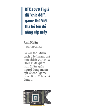
RTX 3070 Ti giá
đã "chia đôi",
game thủ Việt
tha hồ lên đồ
nâng cấp máy
Anh Nhân
07/08/2022
So với thời điểm
cách đây 1 năm, giá
một chiếc VGA RTX
3070 Ti đã giảm
hơn 2 lần, giúp
người dùng muốn
tậu về chơi game
hoặc làm đồ họa dễ
dàng...