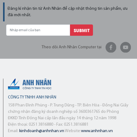
Đăng kí nhận tin từ Anh Nhân để cập nhật thông tin sản phẩm, ưu
đãi mới nhất.
SUBMIT
Theo dõi Anh Nhân Computer tại
CÔNG TY TNHH ANH NHÂN
158 Phan Đình Phùng - P. Trung Dũng - TP. Biên Hòa - Đồng Nai Giấy
chứng nhận đăng ký doanh nghiệp số 3600361765 do Phòng
ĐKKD Tỉnh Đồng Nai cấp lần đầu ngày 14 tháng 12 năm 1998
Điện thoại: 0251 3816880 - Fax: 0251.3816881
Email:
kinhdoanh@anhnhan.vn
Website:
www.anhnhan.vn