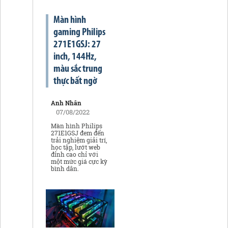
Màn hình
gaming Philips
271E1GSJ: 27
inch, 144Hz,
màu sắc trung
thực bất ngờ
Anh Nhân
07/08/2022
Màn hình Philips
271E1GSJ đem đến
trải nghiệm giải trí,
học tập, lướt web
đỉnh cao chỉ với
một mức giá cực kỳ
bình dân.